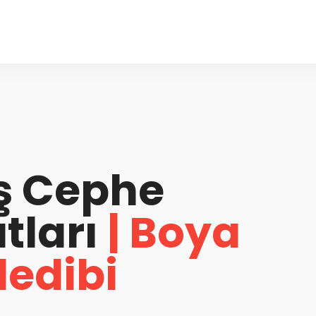
ış Cephe
tları
| Boya
edibi