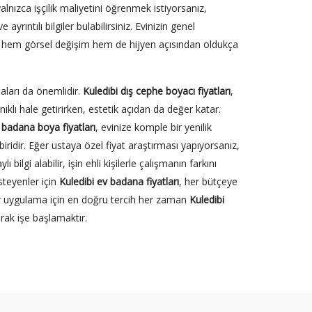
lnızca işçilik maliyetini öğrenmek istiyorsanız,
e ayrıntılı bilgiler bulabilirsiniz. Evinizin genel
, hem görsel değişim hem de hijyen açısından oldukça
aları da önemlidir.
Kuledibi dış cephe boyacı fiyatları
,
klı hale getirirken, estetik açıdan da değer katar.
 badana boya fiyatları
, evinize komple bir yenilik
ridir. Eğer ustaya özel fiyat araştırması yapıyorsanız,
 bilgi alabilir, işin ehli kişilerle çalışmanın farkını
steyenler için
Kuledibi ev badana fiyatları
, her bütçeye
ir uygulama için en doğru tercih her zaman
Kuledibi
ak işe başlamaktır.