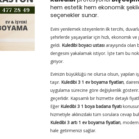
hem estetik hem ekonomik şekilde
seçenekler sunar.
Evini yenilemek isteyenlerin ilk tercihi, duva
şehirlerde yaşayanlar için hızlı, ekonomik ve
geldi.
Kuledibi boyacı ustası
arayışında olan bi
dengesini yakalamak istiyor. İşte tam bu no
giriyor.
Evinizin büyüklüğü ne olursa olsun, yapılan
taşır.
Kuledibi 3 1 ev boyama fiyatları
, daire
uygulama sürecine göre değişkenlik gösteri
geçerlidir. Kapsamlı bir hizmette detaylı fiya
Eğer
Kuledibi 3 1 boya badana fiyatı
konusund
hizmetiyle aklınızdaki tüm sorulara cevap bulab
Kuledibi 3 artı 1 ev boyama fiyatları
, modern 
hale getirmenizi sağlar.