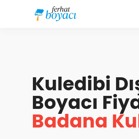
Kuledibi D
Boyacı Fiya
Badana Kul