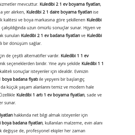
hizmetler mevcuttur.
Kuledibi 2 1 ev boyama fiyatları
,
da yer alırken,
Kuledibi 2 1 daire boyama fiyatları
ise
k kalitesi ve boya markasına göre şekillenen
Kuledibi
a çalışıldığında uzun ömürlü sonuçlar sunar. Hijyen ve
rak sunulan
Kuledibi 2 1 ev badana fiyatları
ve
Kuledibi
lı bir dönüşüm sağlar.
n de çeşitli alternatifler vardır.
Kuledibi 1 1 ev
omik seçeneklerden biridir. Yine aynı şekilde
Kuledibi 1 1
aliteli sonuçlar isteyenler için idealdir. Evinizin
1 boya badana fiyatı
ile yepyeni bir başlangıç
da küçük yaşam alanlarını temiz ve modern hale
Özellikle
Kuledibi 1 artı 1 ev boyama fiyatları
, sade ve
er sunar.
yatları
hakkında net bilgi almak isteyenler için
i boya badana fiyatları
, kullanılan malzeme, evin alanı
arak değişse de, profesyonel ekipler her zaman