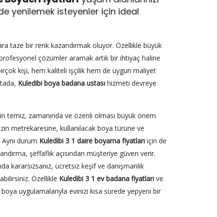
 yenilemek isteyenler için ideal
rlara taze bir renk kazandırmak oluyor. Özellikle büyük
 profesyonel çözümler aramak artık bir ihtiyaç haline
rçok kişi, hem kaliteli işçilik hem de uygun maliyet
ktada,
Kuledibi boya badana ustası
hizmeti devreye
 işin temiz, zamanında ve özenli olması büyük önem
nizin metrekaresine, kullanılacak boya türüne ve
r. Aynı durum
Kuledibi 3 1 daire boyama fiyatları
için de
tlandırma, şeffaflık açısından müşteriye güven verir.
a kararsızsanız, ücretsiz keşif ve danışmanlık
ilirsiniz. Özellikle
Kuledibi 3 1 ev badana fiyatları
ve
boya uygulamalarıyla evinizi kısa sürede yepyeni bir