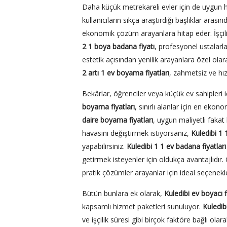
Daha küçük metrekareli evler için de uygun 
kullanıcıların sıkça araştırdığı başlıklar arasın
ekonomik çözüm arayanlara hitap eder. İşçili
2 1 boya badana fiyatı
, profesyonel ustalarl
estetik açısından yenilik arayanlara özel ola
2 artı 1 ev boyama fiyatları
, zahmetsiz ve hız
Bekârlar, öğrenciler veya küçük ev sahipleri içi
boyama fiyatları
, sınırlı alanlar için en ekon
daire boyama fiyatları
, uygun maliyetli fakat k
havasını değiştirmek istiyorsanız,
Kuledibi 1 
yapabilirsiniz.
Kuledibi 1 1 ev badana fiyatları
getirmek isteyenler için oldukça avantajlıdır. 
pratik çözümler arayanlar için ideal seçenekl
Bütün bunlara ek olarak,
Kuledibi ev boyacı fi
kapsamlı hizmet paketleri sunuluyor.
Kuledib
ve işçilik süresi gibi birçok faktöre bağlı ol